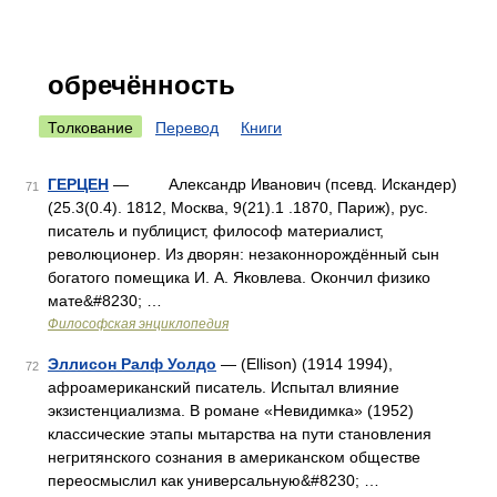
обречённость
Толкование
Перевод
Книги
ГЕРЦЕН
— Александр Иванович (псевд. Искандер)
71
(25.3(0.4). 1812, Москва, 9(21).1 .1870, Париж), рус.
писатель и публицист, философ материалист,
революционер. Из дворян: незаконнорождённый сын
богатого помещика И. А. Яковлева. Окончил физико
мате&#8230; …
Философская энциклопедия
Эллисон Ралф Уолдо
— (Ellison) (1914 1994),
72
афроамериканский писатель. Испытал влияние
экзистенциализма. В романе «Невидимка» (1952)
классические этапы мытарства на пути становления
негритянского сознания в американском обществе
переосмыслил как универсальную&#8230; …