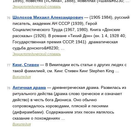
1895), повестях («Стина», 1888), новеллах («Шах&#8230; …
Энциклопедический словарь
Шолохов Михаил Александрович
— (1905 1984), русский
76
писатель, академик АН СССР (1939), Герой
Социалистического Труда (1967, 1980). Книга «Донские
рассказы» (1926). В романе «Тихий Дон» (кн. 1 4, 1928 40;
Государственная премия СССР, 1941) драматическая
судьба донского&#8230; …
Энциклопедический словарь
Кинг, Стивен
— В Википедии есть статьи о других людях с
77
такой фамилией, см. Кинг. Стивен Кинг Stephen King …
Википедия
Античная драма
— древнегреческая драма. Развилась из
78
ритуального действа (драма слово греческое и означает
действо) в честь бога Диониса. Оно обычно
сопровождалось хороводами, пляской и песнями
(дифирамбами). Содержанием этих песен являлось
сказание о похождениях …
Википедия