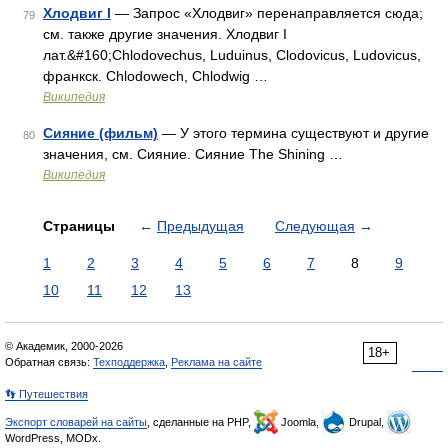
Хлодвиг I
— Запрос «Хлодвиг» перенаправляется сюда;
79
см. также другие значения. Хлодвиг I
лат.&#160;Chlodovechus, Luduinus, Clodovicus, Ludovicus,
франкск. Chlodowech, Chlodwig …
Википедия
Сияние (фильм)
— У этого термина существуют и другие
80
значения, см. Сияние. Сияние The Shining …
Википедия
Страницы
←
Предыдущая
Следующая
→
1
2
3
4
5
6
7
8
9
10
11
12
13
© Академик, 2000-2026
18+
Обратная связь:
Техподдержка
,
Реклама на сайте
👣 Путешествия
Экспорт словарей на сайты
, сделанные на PHP,
Joomla,
Drupal,
WordPress, MODx.