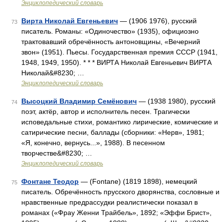
Энциклопедический словарь
Вирта Николай Евгеньевич
— (1906 1976), русский
73
писатель. Романы: «Одиночество» (1935), официозно
трактовавший обречённость антоновщины, «Вечерний
звон» (1951). Пьесы. Государственная премия СССР (1941,
1948, 1949, 1950). * * * ВИРТА Николай Евгеньевич ВИРТА
Николай&#8230; …
Энциклопедический словарь
Высоцкий Владимир Семёнович
— (1938 1980), русский
74
поэт, актёр, автор и исполнитель песен. Трагически
исповедальные стихи, романтико лирические, комические и
сатирические песни, баллады (сборники: «Нерв», 1981;
«Я, конечно, вернусь...», 1988). В песенном
творчестве&#8230; …
Энциклопедический словарь
Фонтане Теодор
— (Fontane) (1819 1898), немецкий
75
писатель. Обречённость прусского дворянства, сословные и
нравственные предрассудки реалистически показал в
романах («Фрау Женни Трайбель», 1892; «Эффи Брист»,